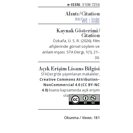
e-ISSN:
3108-7256
Alıntı / Citation
BibTeX ↓ İndir
RIS ↓ İndir
Kaynak Gösterimi /
Citation
Özkafa, Ü. S. R. (2026). Film
afişlerinde görsel söylem ve
anlam inşası. STA Dergi, 1(1), 21–
30.
Açık Erişim Lisans Bilgisi
STADergi’de yayımlanan makaleler,
Creative Commons Attribution–
NonCommercial 4.0 (CC BY-NC
4.0)
lisansı kapsamında açık erişim
olarak sunulmaktadır.
Okunma / Views: 181