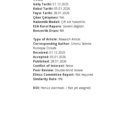
Geliş Tarihi:
01.12.2025
Kabul Tarihi:
05.01.2026
Yayın Tarihi:
28.01.2026
Çıkar Çatışması:
Yok.
Hakemlik Modeli:
Çift kör hakemlik.
Etik Kurul Raporu:
Gerekli değildir.
Benzerlik Oranı:
%9
Type of Article:
Research Article
Corresponding Author:
Ümmü Seleme
Rümeysa Özkafa
Received:
01.12.2025
Accepted:
05.01.2026
Published:
28.01.2026
Conflict of Interest:
None.
Peer Review:
Double-blind review
Ethics Committee Report:
Not required.
Similarity Rate:
9%
DOI:
Henüz atanmadı. / Not yet assigned.